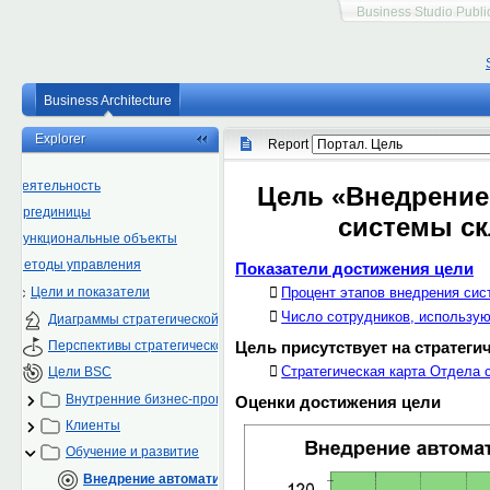
Business Studio Publi
Business Architecture
Explorer
Report
Деятельность
Оргединицы
Функциональные объекты
Методы управления
Цели и показатели
Диаграммы стратегической карты
Перспективы стратегической карты
Цели BSC
Внутренние бизнес-процессы
Клиенты
Обучение и развитие
Внедрение автоматизированной системы складского учета