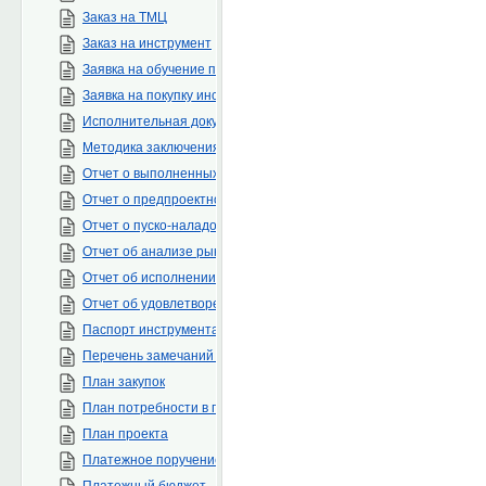
Заказ на ТМЦ
Заказ на инструмент
Заявка на обучение персонала
Заявка на покупку инструментов
Исполнительная документация
Методика заключения договоров
Отчет о выполненных СМР
Отчет о предпроектном обследовании
Отчет о пуско-наладочных работах
Отчет об анализе рынка
Отчет об исполнении бюджета
Отчет об удовлетворенности клиента
Паспорт инструмента
Перечень замечаний по проекту
План закупок
План потребности в персонале
План проекта
Платежное поручение
Платежный бюджет