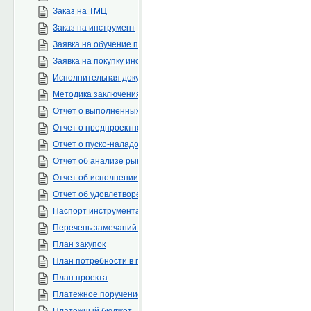
Заказ на ТМЦ
Заказ на инструмент
Заявка на обучение персонала
Заявка на покупку инструментов
Исполнительная документация
Методика заключения договоров
Отчет о выполненных СМР
Отчет о предпроектном обследовании
Отчет о пуско-наладочных работах
Отчет об анализе рынка
Отчет об исполнении бюджета
Отчет об удовлетворенности клиента
Паспорт инструмента
Перечень замечаний по проекту
План закупок
План потребности в персонале
План проекта
Платежное поручение
Платежный бюджет