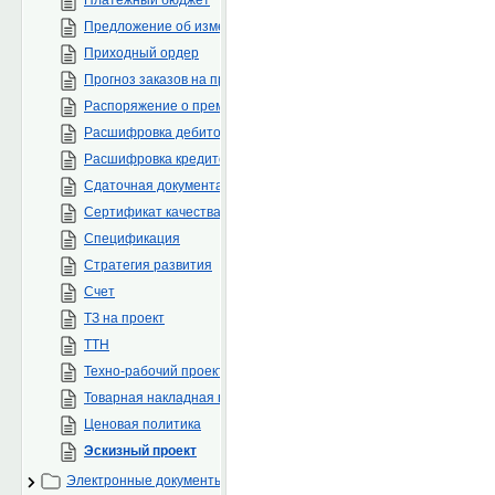
Предложение об изменении нормативно-методической докумен
Приходный ордер
Прогноз заказов на проекты
Распоряжение о премировании
Расшифровка дебиторской задолженности
Расшифровка кредиторской задолженности
Сдаточная документация
Сертификат качества на ТМЦ/инструмент
Спецификация
Стратегия развития
Счет
ТЗ на проект
ТТН
Техно-рабочий проект
Товарная накладная поставщика
Ценовая политика
Эскизный проект
Электронные документы