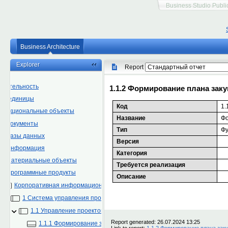
Business Studio Publi
Business Architecture
Explorer
Report
Деятельность
Оргединицы
Функциональные объекты
Документы
Базы данных
Информация
Материальные объекты
Программные продукты
Корпоративная информационная система
1 Система управления проектами
1.1 Управление проектом
1.1.1 Формирование заданий на выполнение работ