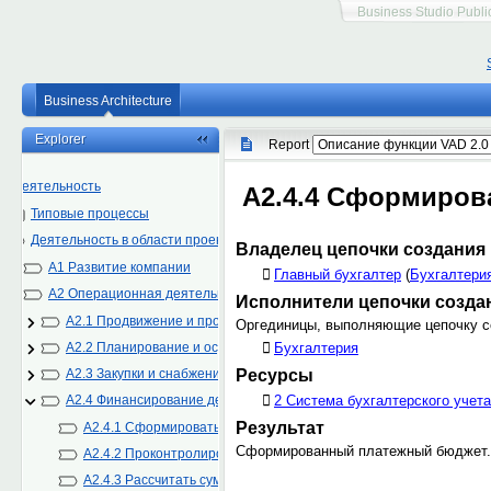
Business Studio Publi
Business Architecture
Explorer
Report
Деятельность
Типовые процессы
Деятельность в области проектирования и монтажа инженерно-техничес
A1 Развитие компании
A2 Операционная деятельность
A2.1 Продвижение и продажи
A2.2 Планирование и осуществление проектных работ
A2.3 Закупки и снабжение
A2.4 Финансирование деятельности и расчеты
A2.4.1 Сформировать бюджет доходов и расходов
A2.4.2 Проконтролировать доходы
A2.4.3 Рассчитать суммы платежей