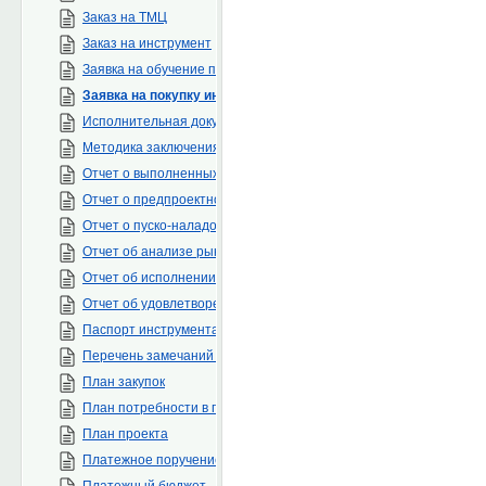
Заказ на ТМЦ
Заказ на инструмент
Заявка на обучение персонала
Заявка на покупку инструментов
Исполнительная документация
Методика заключения договоров
Отчет о выполненных СМР
Отчет о предпроектном обследовании
Отчет о пуско-наладочных работах
Отчет об анализе рынка
Отчет об исполнении бюджета
Отчет об удовлетворенности клиента
Паспорт инструмента
Перечень замечаний по проекту
План закупок
План потребности в персонале
План проекта
Платежное поручение
Платежный бюджет