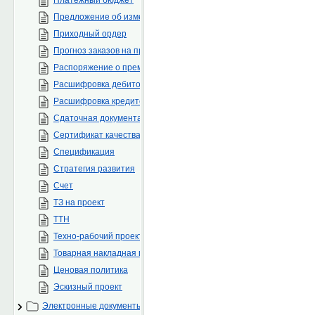
Предложение об изменении нормативно-методической докумен
Приходный ордер
Прогноз заказов на проекты
Распоряжение о премировании
Расшифровка дебиторской задолженности
Расшифровка кредиторской задолженности
Сдаточная документация
Сертификат качества на ТМЦ/инструмент
Спецификация
Стратегия развития
Счет
ТЗ на проект
ТТН
Техно-рабочий проект
Товарная накладная поставщика
Ценовая политика
Эскизный проект
Электронные документы