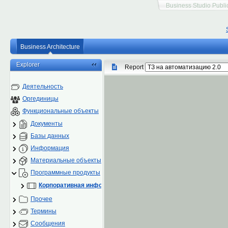
Business Studio Publi
Business Architecture
Explorer
Report
Деятельность
Оргединицы
Функциональные объекты
Документы
Базы данных
Информация
Материальные объекты
Программные продукты
Корпоративная информационная система
Прочее
Термины
Сообщения