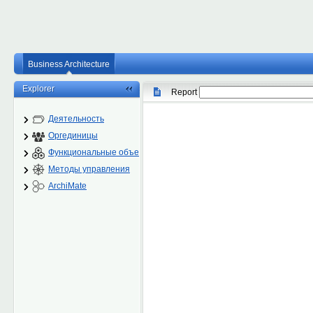
Business Architecture
Explorer
Report
Деятельность
Оргединицы
Функциональные объекты
Методы управления
ArchiMate